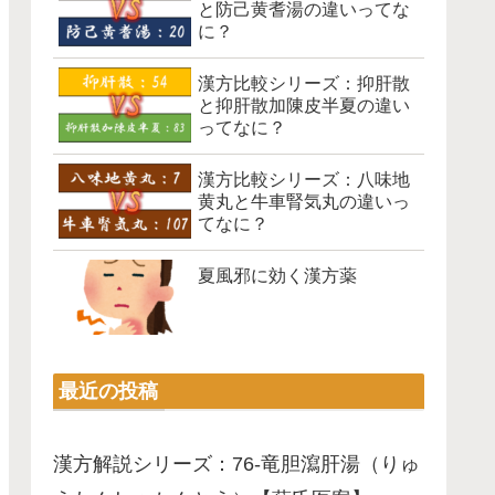
と防己黄耆湯の違いってな
に？
漢方比較シリーズ：抑肝散
と抑肝散加陳皮半夏の違い
ってなに？
漢方比較シリーズ：八味地
黄丸と牛車腎気丸の違いっ
てなに？
夏風邪に効く漢方薬
最近の投稿
漢方解説シリーズ：76-竜胆瀉肝湯（りゅ