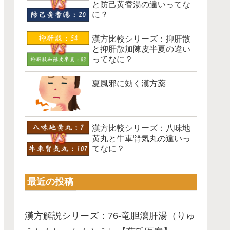
と防己黄耆湯の違いってな
に？
漢方比較シリーズ：抑肝散
と抑肝散加陳皮半夏の違い
ってなに？
夏風邪に効く漢方薬
漢方比較シリーズ：八味地
黄丸と牛車腎気丸の違いっ
てなに？
最近の投稿
漢方解説シリーズ：76-竜胆瀉肝湯（りゅ