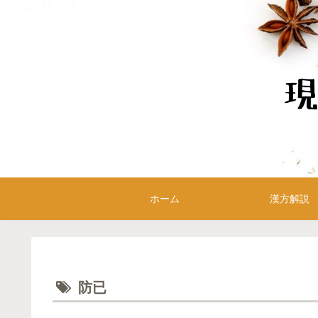
ホーム
漢方解説
防已